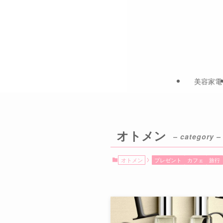
美容家電
オトメン
– category –
オトメン
プレゼント
カフェ
旅行