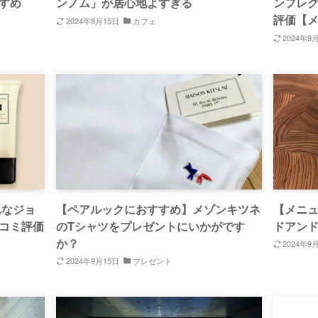
すめ
ンノム」が居心地よすぎる
ンフレ
評価【
2024年9月15日
カフェ
2024年9
れなジョ
【ペアルックにおすすめ】メゾンキツネ
【メニ
コミ評価
のTシャツをプレゼントにいかがです
ドアン
か？
2024年9
2024年9月15日
プレゼント